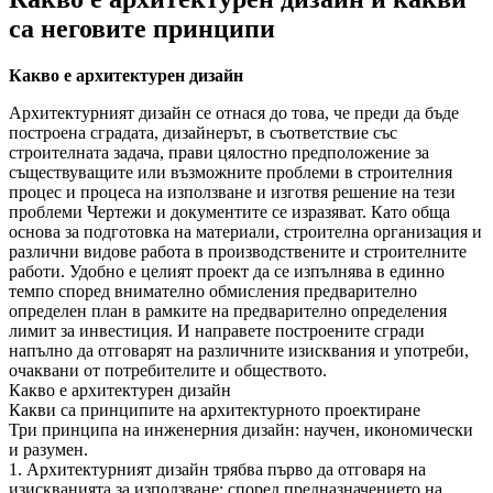
са неговите принципи
Какво е архитектурен дизайн
Архитектурният дизайн се отнася до това, че преди да бъде
построена сградата, дизайнерът, в съответствие със
строителната задача, прави цялостно предположение за
съществуващите или възможните проблеми в строителния
процес и процеса на използване и изготвя решение на тези
проблеми Чертежи и документите се изразяват. Като обща
основа за подготовка на материали, строителна организация и
различни видове работа в производствените и строителните
работи. Удобно е целият проект да се изпълнява в единно
темпо според внимателно обмисления предварително
определен план в рамките на предварително определения
лимит за инвестиция. И направете построените сгради
напълно да отговарят на различните изисквания и употреби,
очаквани от потребителите и обществото.
Какво е архитектурен дизайн
Какви са принципите на архитектурното проектиране
Три принципа на инженерния дизайн: научен, икономически
и разумен.
1. Архитектурният дизайн трябва първо да отговаря на
изискванията за използване: според предназначението на