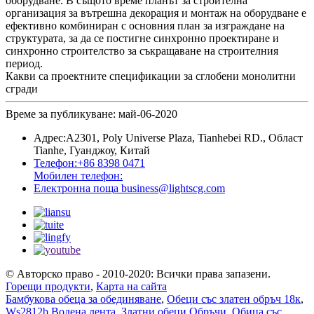
оборудване. В същото време планът за строителна
организация за вътрешна декорация и монтаж на оборудване е
ефективно комбиниран с основния план за изграждане на
структурата, за да се постигне синхронно проектиране и
синхронно строителство за съкращаване на строителния
период.
Какви са проектните спецификации за сглобени монолитни
сгради
Време за публикуване: май-06-2020
Адрес:
A2301, Poly Universe Plaza, Tianhebei RD., Област
Tianhe, Гуанджоу, Китай
Телефон:
+86 8398 0471
Мобилен телефон:
Електронна поща
business@lightscg.com
© Авторско право - 2010-2020: Всички права запазени.
Горещи продукти
,
Карта на сайта
Бамбукова обеца за обединяване
,
Обеци със златен обръч 18к
,
Ws2812b Водена лента
,
Златни обеци Обръчи
,
Обица със