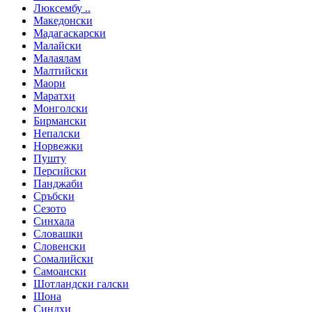
Люксембу ..
Македонски
Мадагаскарски
Малайски
Малаялам
Малтийски
Маори
Маратхи
Монголски
Бирмански
Непалски
Норвежки
Пушту
Персийски
Панджаби
Сръбски
Сезото
Синхала
Словашки
Словенски
Сомалийски
Самоански
Шотландски галски
Шона
Синдхи