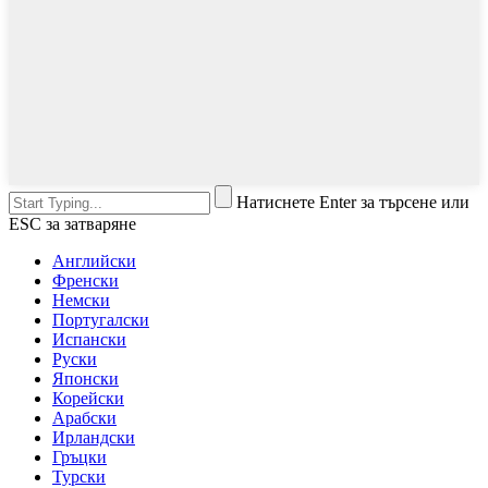
Натиснете Enter за търсене или
ESC за затваряне
Английски
Френски
Немски
Португалски
Испански
Руски
Японски
Корейски
Арабски
Ирландски
Гръцки
Турски