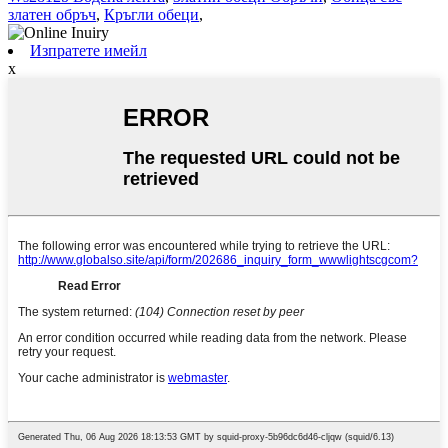
златен обръч
,
Кръгли обеци
,
Изпратете имейл
x