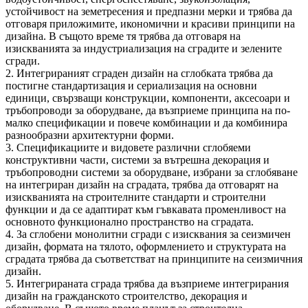
устойчивост на земетресения и предпазни мерки и трябва да
отговаря приложимите, икономични и красиви принципи на
дизайна. В същото време тя трябва да отговаря на
изискванията за индустриализация на сградите и зелените
сгради.
2. Интегрираният сграден дизайн на сглобката трябва да
постигне стандартизация и сериализация на основни
единици, свързващи конструкции, компоненти, аксесоари и
тръбопроводи за оборудване, да възприеме принципа на по-
малко спецификации и повече комбинации и да комбинира
разнообразни архитектурни форми.
3. Спецификациите и видовете различни сглобяеми
конструктивни части, системи за вътрешна декорация и
тръбопроводни системи за оборудване, избрани за сглобяване
на интегриран дизайн на сградата, трябва да отговарят на
изискванията на строителните стандарти и строителни
функции и да се адаптират към гъвкавата променливост на
основното функционално пространство на сградата.
4. За сглобени монолитни сгради с изисквания за сеизмичен
дизайн, формата на тялото, оформлението и структурата на
сградата трябва да съответстват на принципите на сеизмичния
дизайн.
5. Интегрираната сграда трябва да възприеме интегрирания
дизайн на гражданското строителство, декорация и