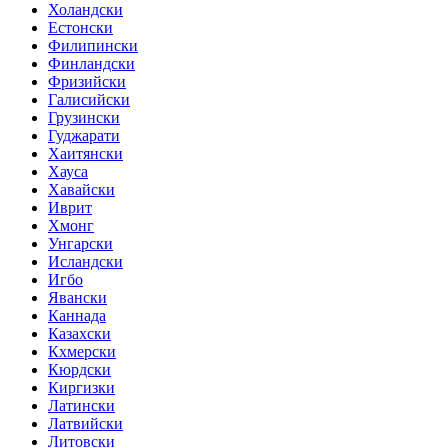
Холандски
Естонски
Филипински
Финландски
Фризийски
Галисийски
Грузински
Гуджарати
Хаитянски
Хауса
Хавайски
Иврит
Хмонг
Унгарски
Исландски
Игбо
Явански
Каннада
Казахски
Кхмерски
Кюрдски
Киргизки
Латински
Латвийски
Литовски