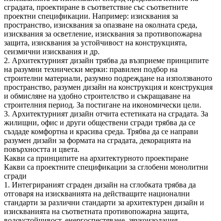
сградата, проектиране в съответствие със съответните
проектни спецификации. Например: изисквания за
пространство, изисквания за опазване на околната среда,
изисквания за осветление, изисквания за противопожарна
защита, изисквания за устойчивост на конструкцията,
сеизмични изисквания и др.
2. Архитектурният дизайн трябва да възприеме принципите
на разумни технически мерки: правилен подбор на
строителни материали, разумно подреждане на използваното
пространство, разумен дизайн на конструкция и конструкция
и обмисляне на удобно строителство и съкращаване на
строителния период. За постигане на икономически цели.
3. Архитектурният дизайн отчита естетиката на сградата. За
жилищни, офис и други обществени сгради трябва да се
създаде комфортна и красива среда. Трябва да се направи
разумен дизайн за формата на сградата, декорацията на
повърхността и цвета.
Какви са принципите на архитектурното проектиране
Какви са проектните спецификации за сглобени монолитни
сгради
1. Интегрираният сграден дизайн на сглобката трябва да
отговаря на изискванията на действащите национални
стандарти за различни стандарти за архитектурен дизайн и
изискванията на съответната противопожарна защита,
водоустойчивост, енергоспестяване, звукоизолация,