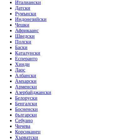
Италиански
Датски
Румънски
Индонезийски
Чешки
Африкаанс
Шведски
Полски
Баски
Каталунски
Есперанто
Хинди
Лаос
Албански
Амхарски
Арменски
Азербайджански
Белоруски
Бенгалски
Босненски
български
Себуано
Чичева
Корсиканец
Хърватски