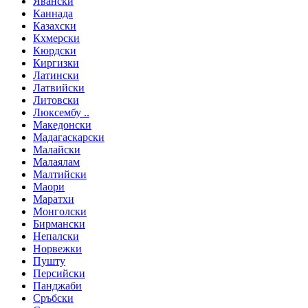
Явански
Каннада
Казахски
Кхмерски
Кюрдски
Киргизки
Латински
Латвийски
Литовски
Люксембу ..
Македонски
Мадагаскарски
Малайски
Малаялам
Малтийски
Маори
Маратхи
Монголски
Бирмански
Непалски
Норвежки
Пушту
Персийски
Панджаби
Сръбски