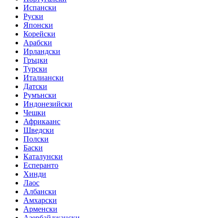
Испански
Руски
Японски
Корейски
Арабски
Ирландски
Гръцки
Турски
Италиански
Датски
Румънски
Индонезийски
Чешки
Африкаанс
Шведски
Полски
Баски
Каталунски
Есперанто
Хинди
Лаос
Албански
Амхарски
Арменски
Азербайджански