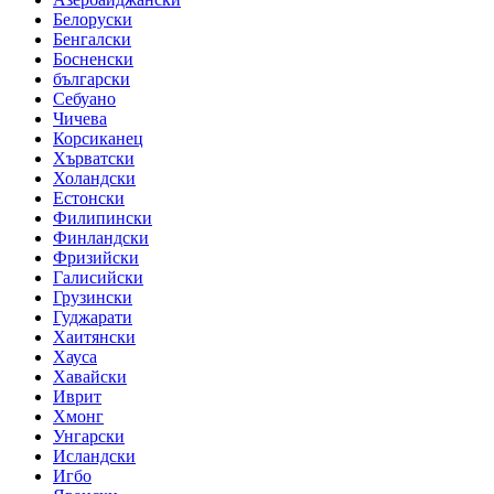
Белоруски
Бенгалски
Босненски
български
Себуано
Чичева
Корсиканец
Хърватски
Холандски
Естонски
Филипински
Финландски
Фризийски
Галисийски
Грузински
Гуджарати
Хаитянски
Хауса
Хавайски
Иврит
Хмонг
Унгарски
Исландски
Игбо